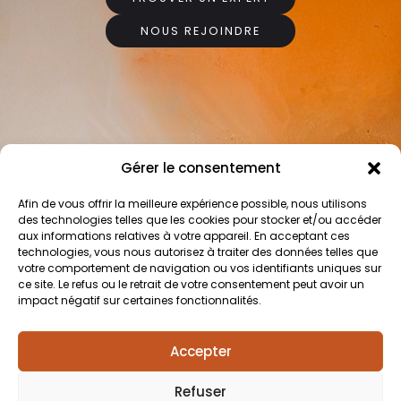
NOUS REJOINDRE
Gérer le consentement
Afin de vous offrir la meilleure expérience possible, nous utilisons
des technologies telles que les cookies pour stocker et/ou accéder
aux informations relatives à votre appareil. En acceptant ces
technologies, vous nous autorisez à traiter des données telles que
57 Avenue Charles de
votre comportement de navigation ou vos identifiants uniques sur
Gaulle
ce site. Le refus ou le retrait de votre consentement peut avoir un
92200 Neuilly sur Seine
impact négatif sur certaines fonctionnalités.
+33 1 80 27 26 52
CONTACT@LYNK-HOUSE.COM
Accepter
Refuser