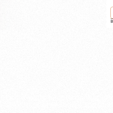
B
Nos expertises
Des experts directement opérati
structurer et sécuriser vos fonc