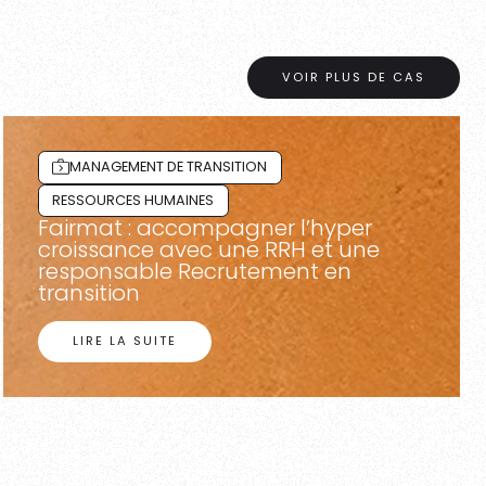
VOIR PLUS DE CAS
MANAGEMENT DE TRANSITION
RESSOURCES HUMAINES
Fairmat : accompagner l’hyper
croissance avec une RRH et une
responsable Recrutement en
transition
LIRE LA SUITE