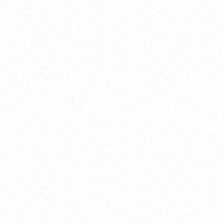
s Humaines
Directeur Général
Direction de BU / de filiale
Direction de la transformation
Personnel
Gestion de projets
Opérations