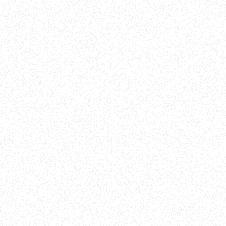
Direction Financière
Direction
Contrôle de gestion
Organisat
Trésorerie / Cash-Management
ERP
Comptabilité
Sécurité 
Transformation Finance
Infrastruc
Modélisation Financière
Applicatio
M&A
Data
Restructuration