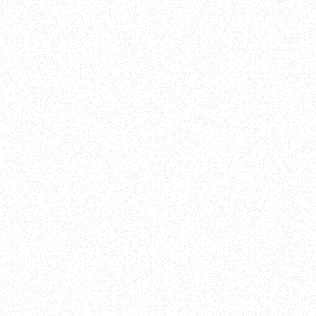
Gérer le consentement
Afin de vous offrir la meilleure expérience possible, nous utilisons des
technologies telles que les cookies pour stocker et/ou accéder aux
informations relatives à votre appareil. En acceptant ces technologi
nous autorisez à traiter des données telles que votre comportement
navigation ou vos identifiants uniques sur ce site. Le refus ou le retrai
consentement peut avoir un impact négatif sur certaines fonctionnal