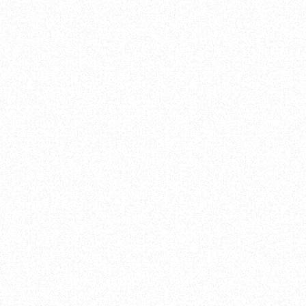
es, vous
 de
t de votre
ités.