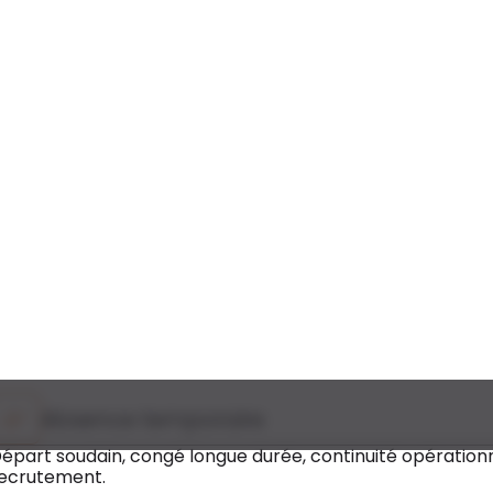
Crise ou tension
ifficulté financière, conflit social, retournement d’activité
Projet stratégique
cquisition, cession, intégration post-fusion, déploiement 
Transformation
estructuration, digitalisation, changement organisationne
Absence temporaire
épart soudain, congé longue durée, continuité opération
ecrutement.