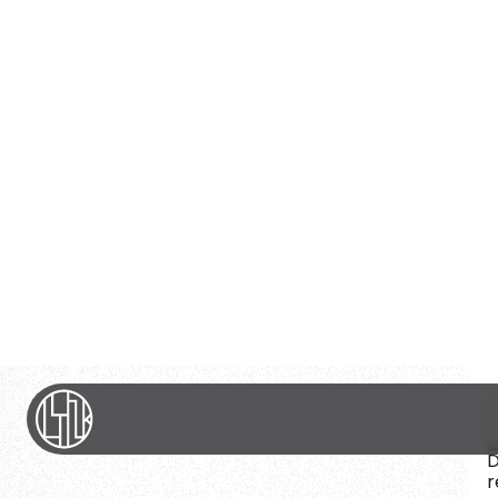
Vos problématiques
Quand faire appel à un
manager de transition ?
D
A
R
D
r