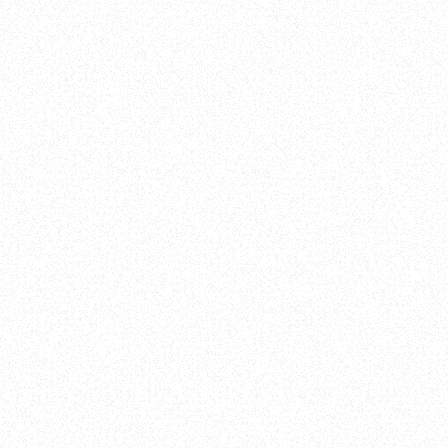
 des Systèmes d’Information
Direction des Ressource
ion & Gouvernance SI
Développement RH
Recrutement
et conformité
Paie & Administration du 
tures et cloud
Formation
ns et outils métier
Transformation RH