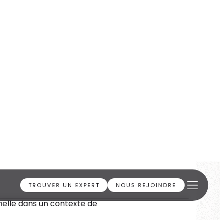
.
ERP, carve-out, LBO.
l majeur.
nelle dans un contexte de